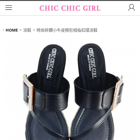
HOME
涼鞋
時尚碎鑽小牛皮楔形拇指扣環涼鞋