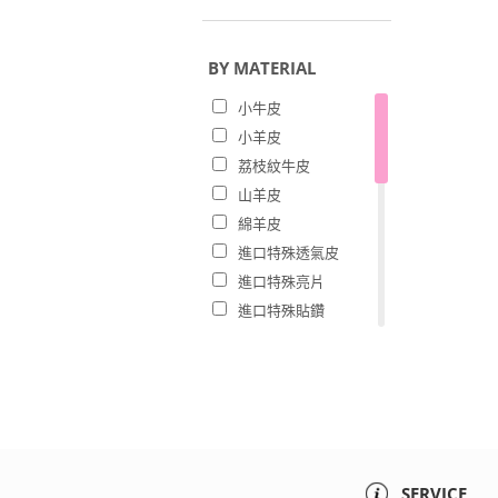
芋
黑
BY MATERIAL
紅
小牛皮
藍
小羊皮
粉
荔枝紋牛皮
山羊皮
綿羊皮
進口特殊透氣皮
進口特殊亮片
進口特殊貼鑽
進口手工蕾絲
羊麂皮
萊卡
牛麂皮
豚皮
單寧
SERVICE