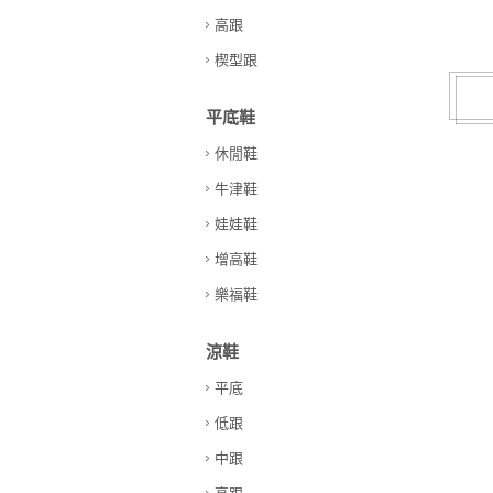
高跟
楔型跟
平底鞋
休閒鞋
牛津鞋
娃娃鞋
增高鞋
樂福鞋
涼鞋
平底
低跟
中跟