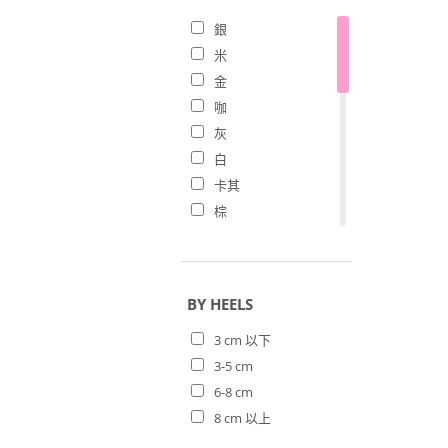
26
銀
26.5
米
27
金
咖
灰
白
卡其
棕
橘
可可
駝
BY HEELS
綠
3 cm 以下
紫
3-5 cm
裸
6-8 cm
杏色
8 cm 以上
黃
桃色